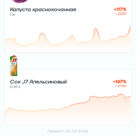
Капуста краснокочанная
+
117
%
≈
223
₽
1 кг
Сок J7 Апельсиновый
+
167
%
≈
278
₽
0.97 л
Прирост с 24.02.2022