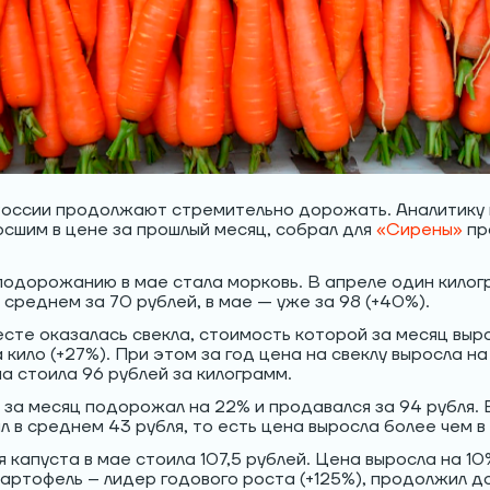
России продолжают стремительно дорожать. Аналитику 
сшим в цене за прошлый месяц, собрал для
«Сирены»
пр
подорожанию в мае стала морковь. В апреле один кило
в среднем за 70 рублей, в мае — уже за 98 (+40%).
сте оказалась свекла, стоимость которой за месяц выро
 кило (+27%). При этом за год цена на свеклу выросла на
а стоила 96 рублей за килограмм.
 за месяц подорожал на 22% и продавался за 94 рубля.
ил в среднем 43 рубля, то есть цена выросла более чем в
 капуста в мае стоила 107,5 рублей. Цена выросла на 10
Картофель – лидер годового роста (+125%), продолжил д