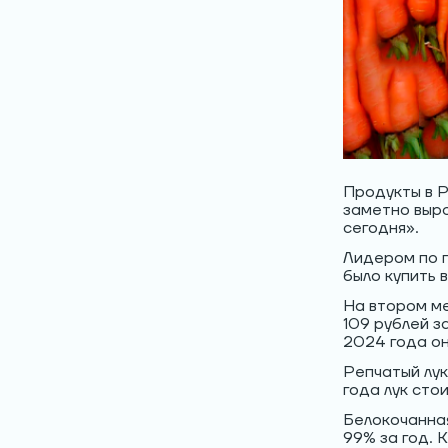
Продукты в 
заметно выро
сегодня».
Лидером по 
было купить 
На втором ме
109 рублей за
2024 года он
Репчатый лук
года лук сто
Белокочанная
99% за год. 