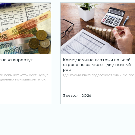
снова вырастут
Коммунальные платежи по всей
стране показывают двузначный
рост
и повышать стоимость услуг
Где коммуналка подорожает сильнее все
тдельных муниципалитетах.
3 февраля 2026