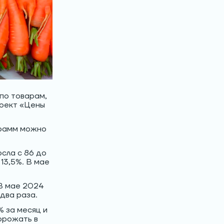
по товарам,
оект «Цены
грамм можно
сла с 86 до
 13,5%. В мае
 В мае 2024
 два раза.
% за месяц и
орожать в