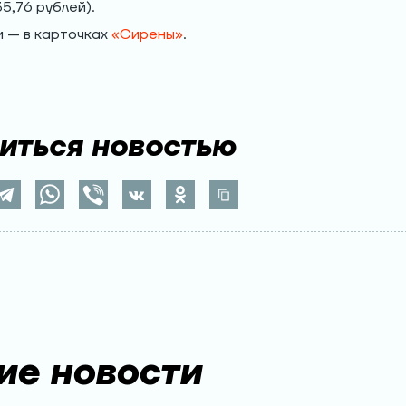
35,76 рублей).
 — в карточках
«Сирены»
.
иться новостью
ие новости