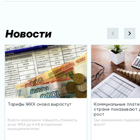
Новости
Тарифы ЖКХ снова вырастут
Коммунальные плате
стране показывают 
рост
Власти разрешили повышать стоимость
Где коммуналка подорож
услуг ЖКХ до 44% в отдельных
всего?
муниципалитетах.