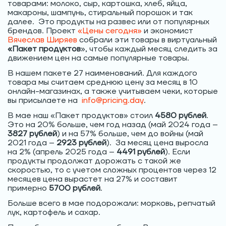
товарами: молоко, сыр, картошка, хлеб, яйца,
макароны, шампунь, стиральный порошок и так
далее. Это продукты на развес или от популярных
брендов. Проект
«Цены сегодня»
и экономист
Вячеслав Ширяев
собрали эти товары в виртуальный
«Пакет продуктов
», чтобы каждый месяц следить за
движением цен на самые популярные товары.
В нашем пакете 27 наименований. Для каждого
товара мы считаем среднюю цену за месяц в 10
онлайн-магазинах, а также учитываем чеки, которые
вы присылаете на
info@pricing.day
.
В мае наш «Пакет продуктов» стоил
4580 рублей
.
Это на 20% больше, чем год назад (май 2024 года –
3827 рублей
) и на 57% больше, чем до войны (май
2021 года –
2923 рублей
). За месяц цена выросла
на 2% (апрель 2025 года –
4491 рублей
). Если
продукты продолжат дорожать с такой же
скоростью, то с учетом сложных процентов через 12
месяцев цена вырастет на 27% и составит
примерно
5700 рублей
.
Больше всего в мае подорожали: морковь, репчатый
лук, картофель и сахар.