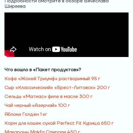
Подробности смотрите в обзоре Вячеслава
Ширяева
Что вошло в «Пакет продуктов»?
Кофе «Жокей Триумф» растворимый 95 г
Сыр «Классический» «Брест-Литовск» 200 г
Сельдь «Матиас» филе в масле 300 г
Чай черный «Азерчай» 100 г
Яблоки Голден 1 кг
Корм для кошек сухой Perfect Fit Курица 650 г
Макароны Makfa Спирали 450 г