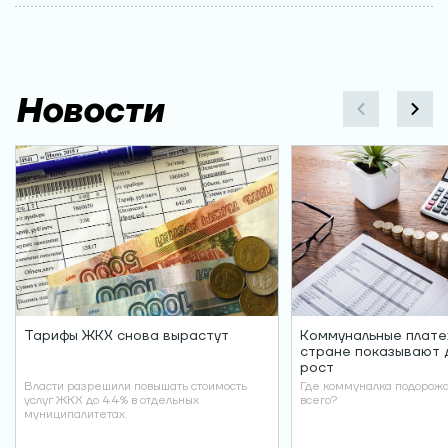
Новости
Тарифы ЖКХ снова вырастут
Коммунальные плате
стране показывают 
рост
Власти разрешили повышать стоимость
Где коммуналка подорож
услуг ЖКХ до 44% в отдельных
всего?
муниципалитетах.