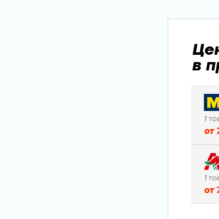
Це
в 
1
то
от
1
то
от