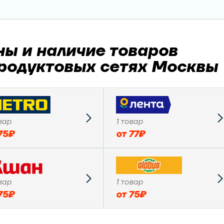
ны и наличие товаров
продуктовых сетях Москвы
вар
1
товар
75
₽
от
77
₽
вар
1
товар
75
₽
от
75
₽