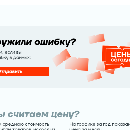
ружили
ошибку?
, если вы
бку в данных:
тправить
ы считаем цену?
м среднюю стоимость
На графике за год показа
руппы товаров, исходя из
цена за месяц.