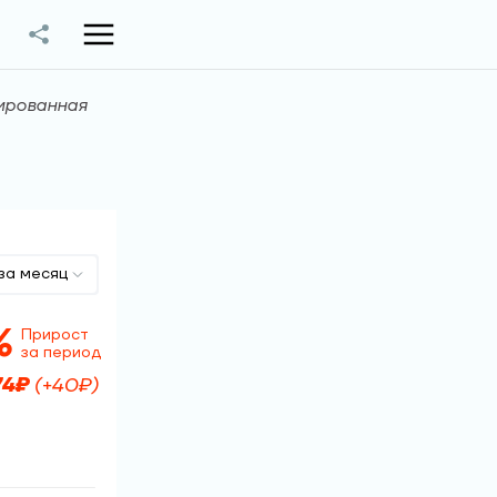
ированная
за месяц
%
Прирост
за период
74
₽
(
+
40
₽)