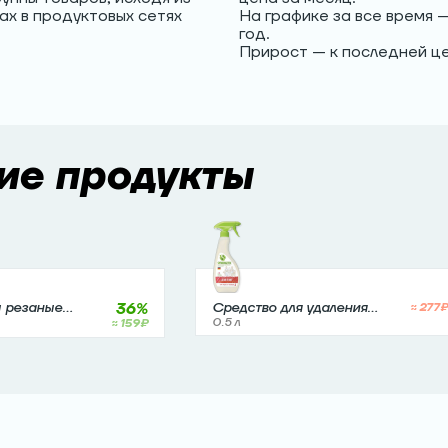
ах в продуктовых сетях
На графике за все время 
год.
Прирост — к последней це
ие продукты
36
%
 резаные
Средство для удаления
≈
277
₽
жира и нагара Synergetic
≈
159
₽
0.5 л