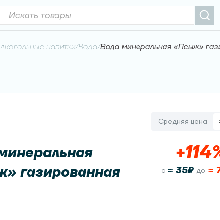
лкогольные напитки
/
Вода
/
Вода минеральная «Псыж» газ
Средняя цена
+
114
минеральная
» газированная
≈
35
₽
≈
c
до