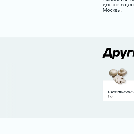
данных о цен
Москвы.
Друг
Шампиньоны
весовые
1 кг