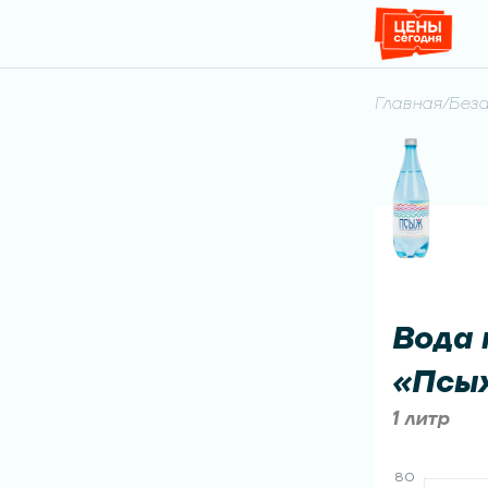
Главная
/
Беза
Вода 
«Псыж
1 литр