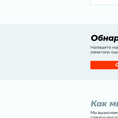
Обна
Напишите нам
заметили оши
О
Как м
Мы вычисляе
товара или г