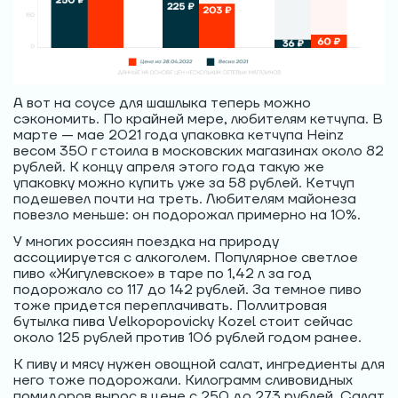
А вот на соусе для шашлыка теперь можно
сэкономить. По крайней мере, любителям кетчупа. В
марте — мае 2021 года упаковка кетчупа Heinz
весом 350 г стоила в московских магазинах около 82
рублей. К концу апреля этого года такую же
упаковку можно купить уже за 58 рублей. Кетчуп
подешевел почти на треть. Любителям майонеза
повезло меньше: он подорожал примерно на 10%.
У многих россиян поездка на природу
ассоциируется с алкоголем. Популярное светлое
пиво «Жигулевское» в таре по 1,42 л за год
подорожало со 117 до 142 рублей. За темное пиво
тоже придется переплачивать. Поллитровая
бутылка пива Velkopopovicky Kozel стоит сейчас
около 125 рублей против 106 рублей годом ранее.
К пиву и мясу нужен овощной салат, ингредиенты для
него тоже подорожали. Килограмм сливовидных
помидоров вырос в цене с 250 до 273 рублей. Салат