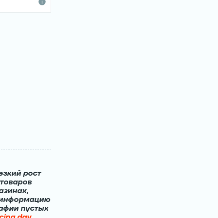
езкий рост
 товаров
азинах,
 информацию
рафии пустых
cing.day