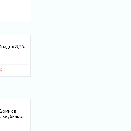
Авида» 3,2%
%
Домик в
с клубникой