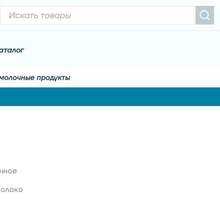
аталог
молочные продукты
чное
молоко