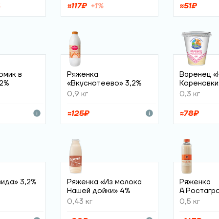
%
≈
117
₽
+
1
%
≈
51
₽
омик в
Ряженка
Варенец «
,2%
«Вкуснотеево» 3,2%
Кореновки
0,9 кг
0,3 кг
≈
125
₽
≈
78
₽
ида» 3,2%
Ряженка «Из молока
Ряженка
Нашей дойки» 4%
А.Ростагр
3,5-6%
0,43 кг
0,5 кг