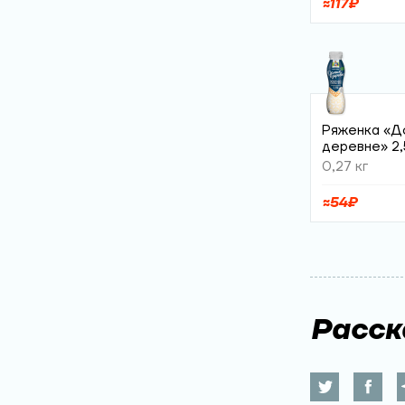
≈
117
₽
Ряженка «Д
деревне» 2
0,27 кг
≈
54
₽
Расск