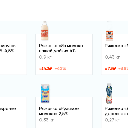
олочная
Ряженка «Из молока
Ряженка «
,5-4,5%
нашей дойки» 4%
0,9 кг
0,43 кг
≈
142
₽
+
42
%
≈
73
₽
+
38
скренне
Ряженка «Рузское
Ряженка «
молоко» 2,5%
деревне» 
2,1%
0,33 кг
0,27 кг