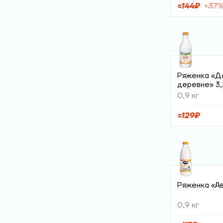
≈
144
₽
+
37
Ряженка «Д
деревне» 3
0,9 кг
≈
129
₽
Ряженка «Ав
0,9 кг