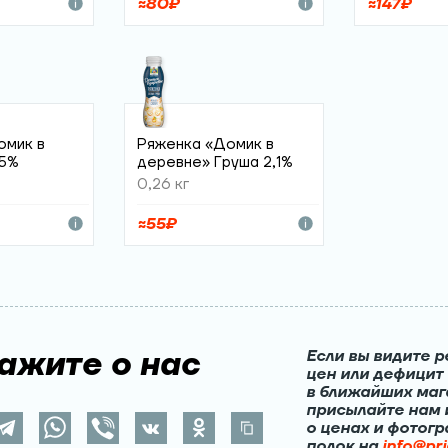
≈
80
₽
≈
147
₽
омик в
Ряженка «Домик в
,5%
деревне» Груша 2,1%
0,26 кг
≈
55
₽
ажите о нас
Если вы видите р
цен или дефицит
в ближайших маг
присылайте нам
о ценах и фотог
полок на
info@pri