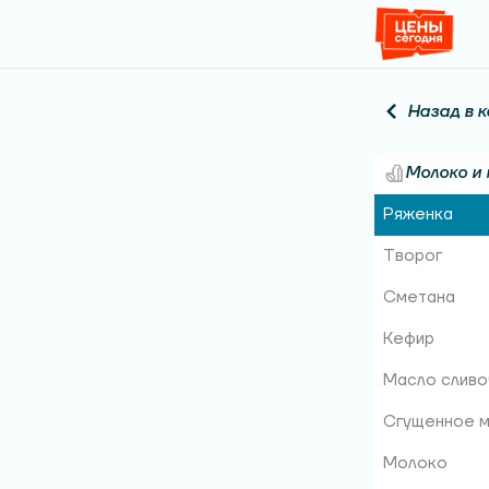
Назад в к
Молоко и 
Ряженка
Творог
Сметана
Кефир
Масло сливо
Сгущенное 
Молоко