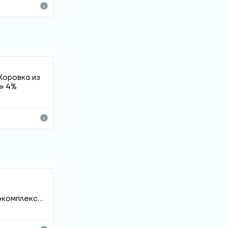
Коровка из
» 4%
окомплекс