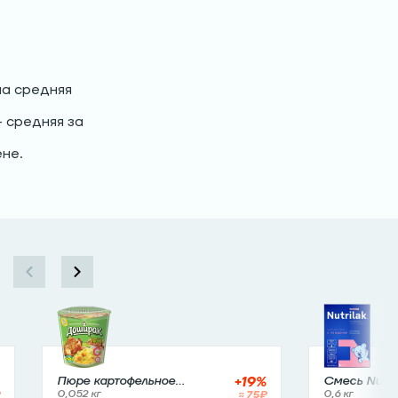
на средняя
— средняя за
не.
+
19
%
Пюре картофельное
Смесь Nutri
«Доширак» Курица с
0,052 кг
≈
75
₽
0,6 кг