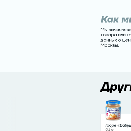
Как м
Мы вычисляе
товара или г
данных о цен
Москвы.
Друг
Пюре «Бабу
Лукошко» Цы
0,1 кг