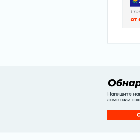
1
то
от
Обна
Напишите нам
заметили оши
О