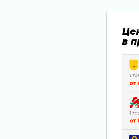
Це
в 
1
то
от
1
то
от