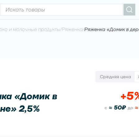
ко и молочные продукты
/
Ряженка
/
Ряженка «Домик в дер
Средняя цена
+
5
ка «Домик в
не» 2,5%
≈
50
₽
c
до