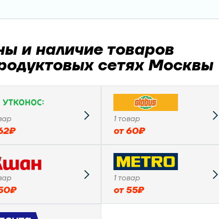
ны и наличие товаров
продуктовых сетях Москвы
вар
1
товар
62
₽
от
60
₽
вар
1
товар
50
₽
от
55
₽