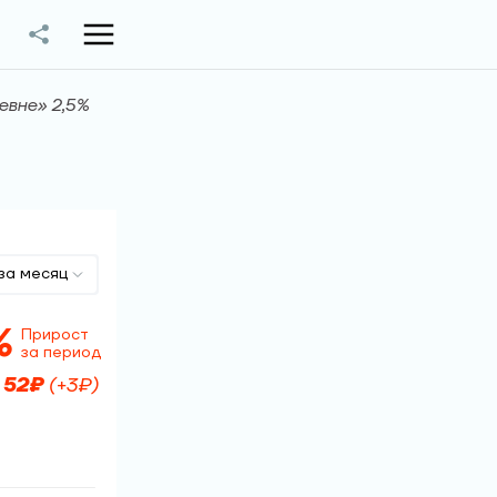
евне» 2,5%
за месяц
%
Прирост
за период
≈
52
₽
(
+
3
₽)