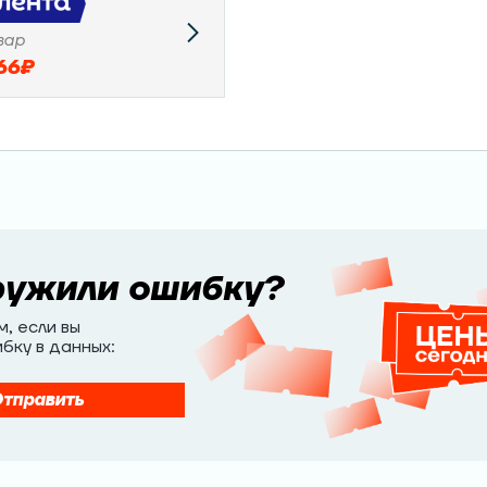
вар
66
₽
ружили
ошибку?
, если вы
бку в данных:
тправить