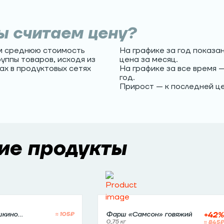
ы считаем цену?
м среднюю стоимость
На графике за год показа
руппы товаров, исходя из
цена за месяц.
ах в продуктовых сетях
На графике за все время 
год.
Прирост — к последней це
ие продукты
+
42
%
шкино
≈
105
₽
Фарш «Самсон» говяжий
пленок с
0,75 кг
≈
845
₽