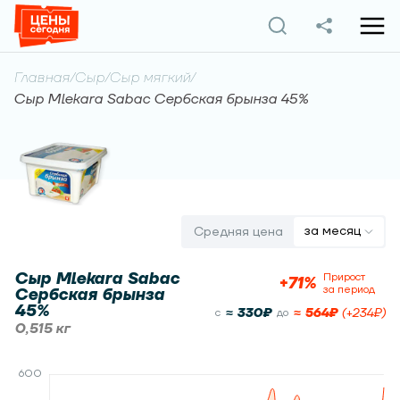
Главная
/
Сыр
/
Сыр мягкий
/
Сыр Mlekara Sabac Сербская брынза 45%
за месяц
Средняя цена
Сыр Mlekara Sabac
Прирост
+
71
%
за период
Сербская брынза
45%
≈
330
₽
≈
564
₽
(
+
234
₽)
c
до
0,515 кг