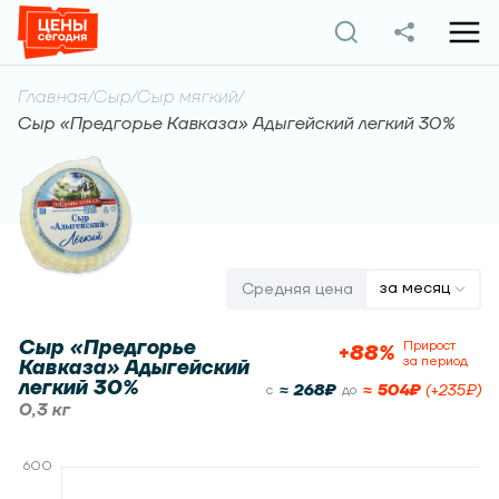
Главная
/
Сыр
/
Сыр мягкий
/
Сыр «Предгорье Кавказа» Адыгейский легкий 30%
за месяц
Средняя цена
Сыр «Предгорье
Прирост
+
88
%
за период
Кавказа» Адыгейский
легкий 30%
≈
268
₽
≈
504
₽
(
+
235
₽)
c
до
0,3 кг