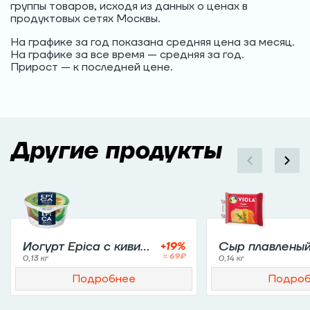
группы товаров, исходя из данных о ценах в
продуктовых сетях Москвы.
На графике за год показана средняя цена за месяц.
На графике за все время — средняя за год.
Прирост — к последней цене.
Другие продукты
Йогурт Epica с киви
+
19
%
Сыр плавлены
≈
69
₽
и фейхоа 4,8%
Viola Чеддер
0,13 кг
0,14 кг
Подробнее
Подро