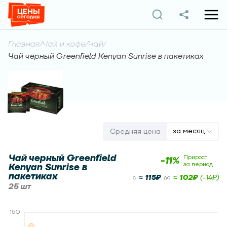
Главная
/
Чай и кофе
/
Чай
/
Чай черный Greenfield Kenyan Sunrise в пакетиках
за месяц
Средняя цена
Чай черный Greenfield
Прирост
-11
%
за период
Kenyan Sunrise в
пакетиках
≈
115
₽
≈
102
₽
(
-14
₽)
c
до
25 шт