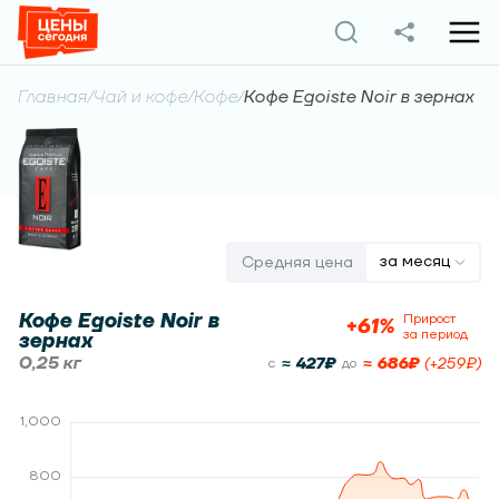
Главная
/
Чай и кофе
/
Кофе
/
Кофе Egoiste Noir в зернах
за месяц
Средняя цена
Кофе Egoiste Noir в
Прирост
+
61
%
за период
зернах
0,25 кг
≈
427
₽
≈
686
₽
(
+
259
₽)
c
до