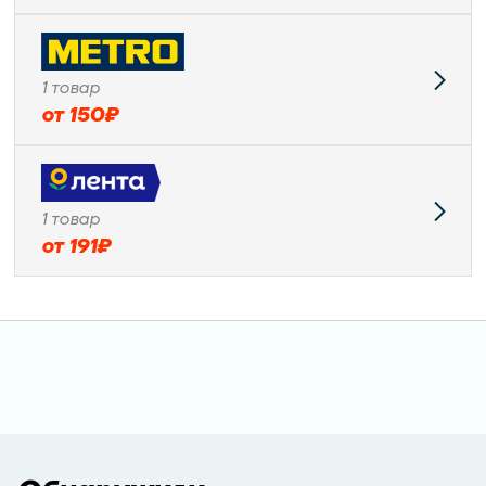
1
товар
от
150
₽
1
товар
от
191
₽