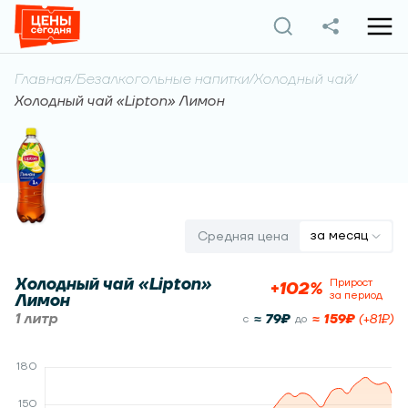
Главная
/
Безалкогольные напитки
/
Холодный чай
/
Холодный чай «Lipton» Лимон
за месяц
Средняя цена
Холодный чай «Lipton»
Прирост
+
102
%
за период
Лимон
1 литр
≈
79
₽
≈
159
₽
(
+
81
₽)
c
до