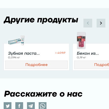
Другие продукты
Зубная паста
Бекон из
≈
409
₽
R.O.C.S. Biocomplex
мраморной
0,094 кг
0,19 кг
говядины
Подробнее
Подро
«Мираторг»
Расскажите о нас